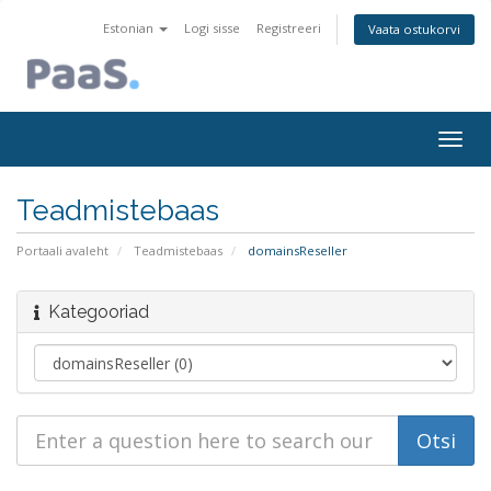
Estonian
Logi sisse
Registreeri
Vaata ostukorvi
Togg
navig
Teadmistebaas
Portaali avaleht
Teadmistebaas
domainsReseller
Kategooriad