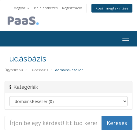
Magyar
Bejelentkezés
Regisztráció
Kosár megtekintése
Váltá
a
navig
Tudásbázis
Ügyfélkapu
Tudásbázis
domainsReseller
Kategóriák